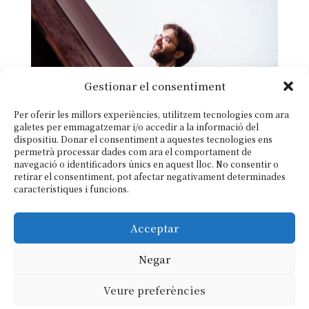
Gestionar el consentiment
Per oferir les millors experiències, utilitzem tecnologies com ara
galetes per emmagatzemar i/o accedir a la informació del
dispositiu. Donar el consentiment a aquestes tecnologies ens
permetrà processar dades com ara el comportament de
navegació o identificadors únics en aquest lloc. No consentir o
retirar el consentiment, pot afectar negativament determinades
característiques i funcions.
Acceptar
Joan Travé
Tel.:
+49 176 8192 6489
/
+34 625 720 609
Negar
|
joantravepla@gmail.com
Veure preferències
Imprint / Impressum
||
Cookie Policy /